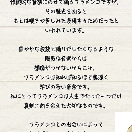
情熱的な音楽にのせて踊るフラメンコですが、
その歴史を辿ると
もとは嘆きや苦しみを表現するためだったと
いわれています。
華やかな衣装と踊りだしたくなるような
陽気な音楽からは
想像がつかないからこそ、
フラメンコは知れば知るほど奥深く
学びの多い音楽です。
私にとってフラメンコは人生でたった一つだけ
真剣に向き合えた大切なものです。
フラメンコとの出会いによって