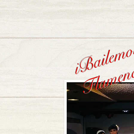
iBailem
Flamen