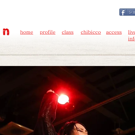
シ
home
profile
class
chibicco
access
liv
in