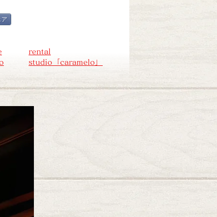
ェア
e
rental
fo
studio「caramelo」