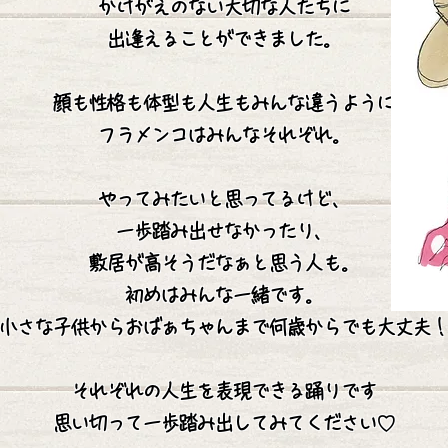
かけがえのない大切な人たちに
出逢えることができました。
顔も性格も体型も人生もみんな違うように
フラメンコはみんなそれぞれ。
やってみたいと思ってるけど、
一歩踏み出せなかったり、
敷居が高そうだなぁと思う人も。
初めはみんな一緒です。
小さな子供からおばぁちゃんまで何歳からでも大丈夫！
それぞれの人生を表現できる踊りです
思い切って一歩踏み出してみてください♡