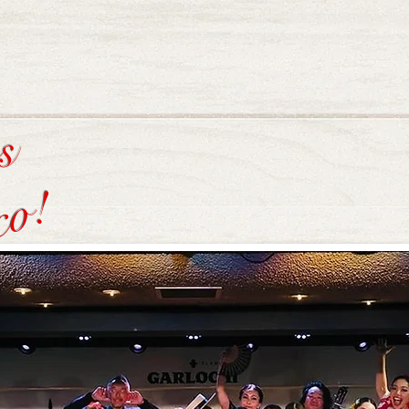
os
co!