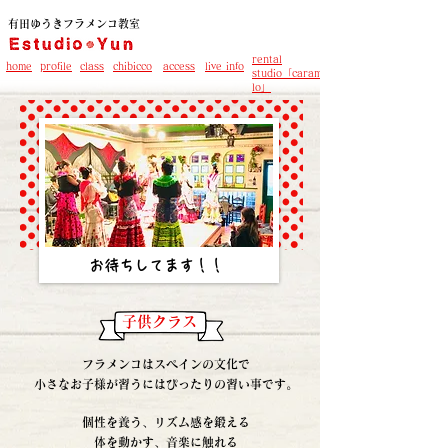
有田ゆうきフラメンコ教室
rental
home
profile
class
chibicco
access
live info
studio「carame
lo」
​お待ちしてます！！
子供クラス
フラメンコはスペインの文化で
小さなお子様が習うにはぴったりの習い事です。
個性を養う、リズム感を鍛える
体を動かす、音楽に触れる