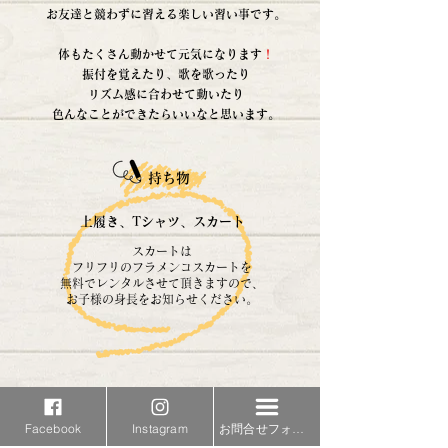
お友達と競わずに習える楽しい習い事です。
体もたくさん動かせて元気になります
！
振付を覚えたり、歌を歌ったり
リズム感に合わせて動いたり
色んなことができたらいいなと​思います。
持ち物
上履き、
Tシャツ、スカート
スカート
は
フリフリのフラメンコスカートを
無料でレンタルさせて頂きますので、
お子様の身長をお知らせください。
大人クラス
Facebook
Instagram
お問合せフォーム